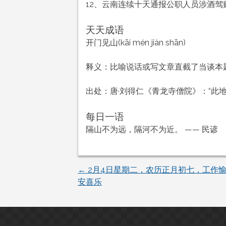
12、云南连续十天通报公职人员涉酒
天天成语
开门见山(kāi mén jiàn shān)
释义：比喻说话或写文章直截了当谈本
出处：唐·刘得仁《青龙寺僧院》：“此
每日一语
隔山不为远，隔河不为近。 —— 民谚
←
2月4日星期二，农历正月初七，工作
文
安喜乐
章
导