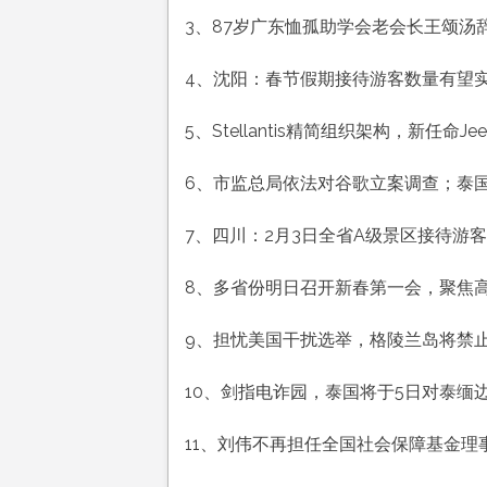
历
3、87岁广东恤孤助学会老会长王颂汤辞
正
月
4、沈阳：春节假期接待游客数量有望
初
八
5、Stellantis精简组织架构，新任命
工
作
6、市监总局依法对谷歌立案调查；泰
愉
快
7、四川：2月3日全省A级景区接待游客6
平
安
8、多省份明日召开新春第一会，聚焦
喜
乐
9、担忧美国干扰选举，格陵兰岛将禁
10、剑指电诈园，泰国将于5日对泰缅
11、刘伟不再担任全国社会保障基金理