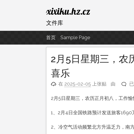
跳
xixiku.hz.cz
至
内
文件库
容
首页
Sample Page
2月5日星期三，农
喜乐
2
在
2025-02-05
上张贴
由
已
月
5
2月5日星期三，农历正月初八，工作愉
日
星
1、2月4日全国铁路预计发送旅客1690
期
三
2、冷空气活动频繁北方升温乏力，南
农