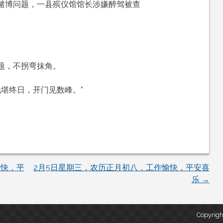
驾赌博问题，一县殡仪馆馆长涉嫌醉驾被查
题，不拐弯抹角。
地堪终日，开门见数峰。”
愉快，平
2月5日星期三，农历正月初八，工作愉快，平安喜
乐
→
Copyrigh