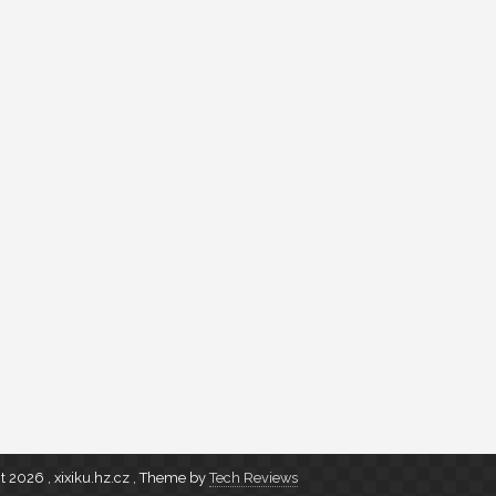
t 2026 , xixiku.hz.cz
,
Theme by
Tech Reviews