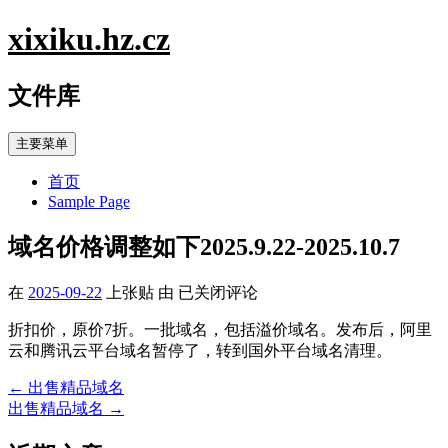
跳
xixiku.hz.cz
至
内
文件库
容
主要菜单
首页
Sample Page
域名价格调整如下2025.9.22-2025.10.7
域
在
2025-09-22
上张贴
由
已关闭评论
名
折扣价，原价7折。一批域名，包括溢价域名。发布后，阿里
价
云和腾讯云平台域名暂停了，转到国外平台域名清理。
格
调
←
出售精品域名
文
整
出售精品域名
→
如
章
下