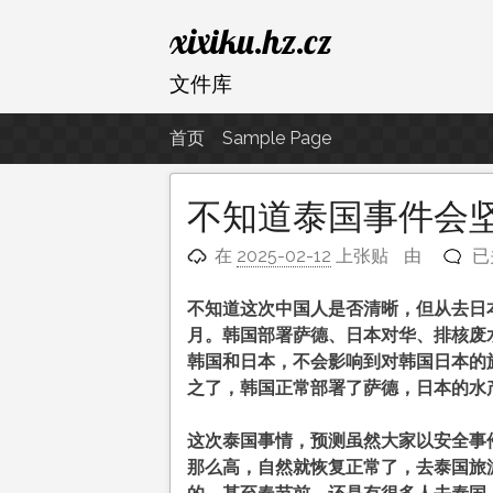
跳
xixiku.hz.cz
至
内
文件库
容
首页
Sample Page
不知道泰国事件会
不
在
2025-02-12
上张贴
由
已
知
道
不知道这次中国人是否清晰，但从去日
泰
月。韩国部署萨德、日本对华、排核废
国
韩国和日本，不会影响到对韩国日本的
事
之了，韩国正常部署了萨德，日本的水
件
会
这次泰国事情，预测虽然大家以安全事
坚
那么高，自然就恢复正常了，去泰国旅游
持