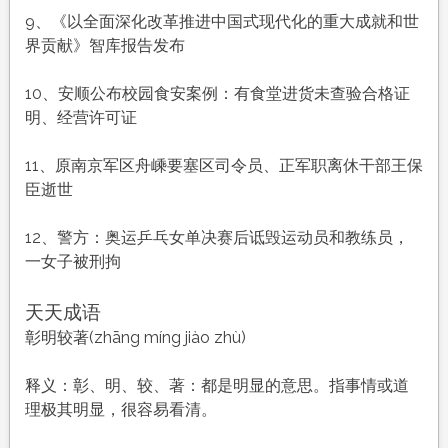
9、《以全面深化改革推进中国式现代化的重大成就和世
界贡献》智库报告发布
10、安顺公布校园食安案例：有食堂进货未查验合格证
明、经营许可证
11、原南京军区舟嵊要塞区司令员、正军职离休干部王保
臣逝世
12、警方：奥运乒乓女单决赛后诋毁运动员和教练员，
一女子被刑拘
天天成语
彰明较著(zhāng míng jiào zhù)
释义：彰、明、较、著：都是明显的意思。指事情或道
理极其明显，很容易看清。