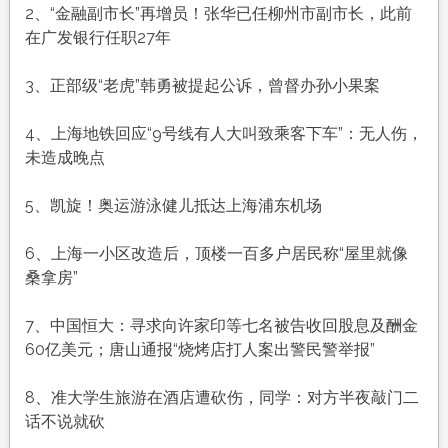
农
2、“金融副市长”再增员！张华已任柳州市副市长，此前
历
在广发银行任职27年
七
月
3、正部级“老虎”韩勇被提起公诉，曾督办孙小果案
初
四，
4、上海地铁回应“9号线有人大叫致乘客下车”：无人伤，
工
未造成晚点
作
愉
5、凯旋！奥运游泳健儿抵达上海浦东机场
快，
平
6、上海一小区改造后，顶楼一百多户居民称“屋里就像
安
桑拿房”
喜
乐
7、中国恒大：寻求向许家印等七名被告收回股息及酬金
60亿美元；唐山通报“烧烤店打人案出警民警举报”
8、准大学生旅游在酒店遭砍伤，同学：对方半夜敲门二
话不说就砍