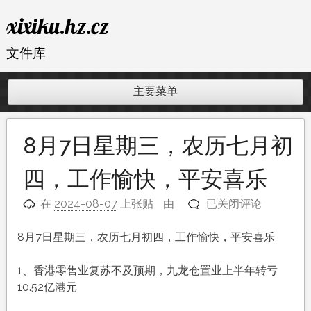
跳
xixiku.hz.cz
至
内
文件库
容
主要菜单
8月7日星期三，农历七月初
四，工作愉快，平安喜乐
8
在
2024-08-07
上张贴
由
已关闭评论
月
7
8月7日星期三，农历七月初四，工作愉快，平安喜乐
日
星
1、香港零售业复苏不及预期，九龙仓置业上半年转亏
期
10.52亿港元
三，