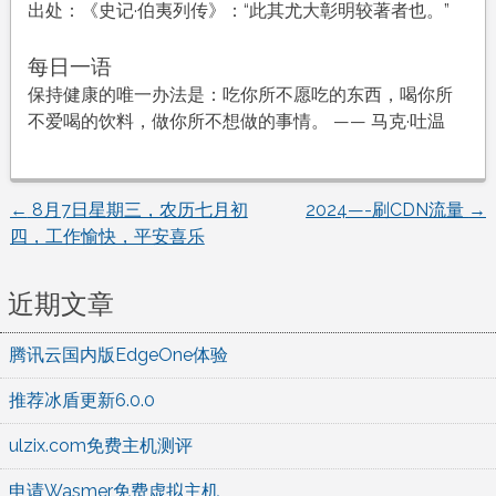
出处：《史记·伯夷列传》：“此其尤大彰明较著者也。”
每日一语
保持健康的唯一办法是：吃你所不愿吃的东西，喝你所
不爱喝的饮料，做你所不想做的事情。 —— 马克·吐温
←
8月7日星期三，农历七月初
2024—-刷CDN流量
→
文
四，工作愉快，平安喜乐
章
近期文章
导
腾讯云国内版EdgeOne体验
航
推荐冰盾更新6.0.0
ulzix.com免费主机测评
申请Wasmer免费虚拟主机