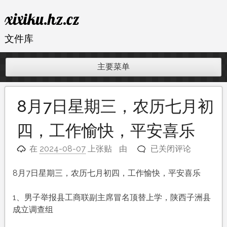
跳
xixiku.hz.cz
至
内
文件库
容
主要菜单
8月7日星期三，农历七月初
四，工作愉快，平安喜乐
8
在
2024-08-07
上张贴
由
已关闭评论
月
7
8月7日星期三，农历七月初四，工作愉快，平安喜乐
日
星
1、男子举报县工商联副主席冒名顶替上学，陕西子洲县
期
成立调查组
三，