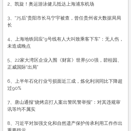
农
2、凯旋！奥运游泳健儿抵达上海浦东机场
历
七
3、“75后”贵阳市长马宁宇被查，曾任贵州省大数据局局
月
长
初
四，
4、上海地铁回应“9号线有人大叫致乘客下车”：无人伤，
工
未造成晚点
作
愉
5、22家大湾区企业入围《财富》世界500强，碧桂园、
快，
正威国际“出局”
平
安
6、上半年石化行业亏损面近三成，炼化利润同比下降超
喜
过90%
乐
7、唐山通报“烧烤店打人案出警民警举报”：对其违规审
讯等均不属实
8、习近平对加强文化和自然遗产保护传承利用工作作出
重要指示