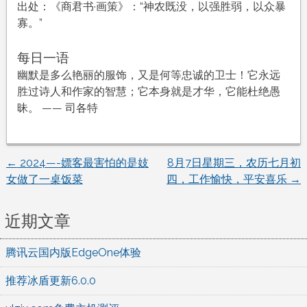
出处：《商君书·画策》：“神农既没，以强胜弱，以众暴
寡。”
每日一语
幽默是多么艳丽的服饰，又是何等忠诚的卫士！它永远
胜过诗人和作家的智慧；它本身就是才华，它能杜绝愚
昧。 —— 司各特
←
2024—-嫖客最害怕的是妓
8月7日星期三，农历七月初
文
女做了一桌饭菜
四，工作愉快，平安喜乐
→
章
近期文章
导
腾讯云国内版EdgeOne体验
航
推荐冰盾更新6.0.0