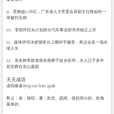
9、受贿超1.08亿，广东省人大常委会原副主任陈如桂一
审被判无期
10、零部件巨头计划拆分汽车事业部寻求独立上市
11、媒体评何冰娇颁奖台上晒对手徽章：奥运会是一场浓
缩人生
12、亲友称李政道骨灰将葬于故乡苏州，夫人已于多年
前安葬在东山墓园
天天成语
凌弱暴寡(líng ruò bào guǎ)
释义：凌：侵犯；暴：欺负、践踏。侵犯弱小的，欺侮
孤单的。