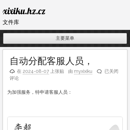
跳
xixiku.hz.cz
至
内
文件库
容
主要菜单
自动分配客服人员，
自
在
2024-08-07
上张贴
由
myxixiku
已关闭
动
评论
分
配
为加强服务，特申请客服人员：
客
服
人
员，