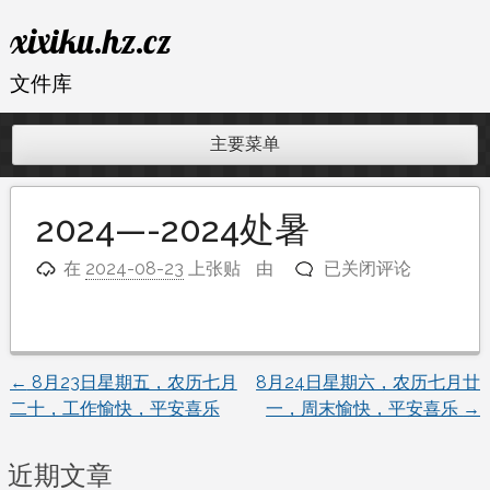
跳
xixiku.hz.cz
至
内
文件库
容
主要菜单
2024—-2024处暑
2024
在
2024-08-23
上张贴
由
已关闭评论
—-2024
处
暑
←
8月23日星期五，农历七月
8月24日星期六，农历七月廿
文
二十，工作愉快，平安喜乐
一，周末愉快，平安喜乐
→
章
近期文章