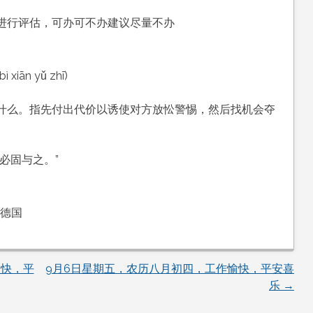
等进行评估，可办可不办建议尽量不办
xiān yǔ zhī)
什么。指先付出代价以诱使对方放忪警惕，然后找机会夺
必固与之。”
 德国
愉快，平
9月6日星期五，农历八月初四，工作愉快，平安喜
乐
→