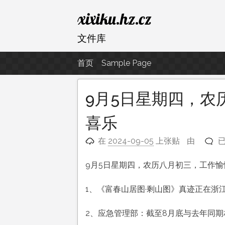
跳
xixiku.hz.cz
至
内
文件库
容
首页
Sample Page
9月5日星期四，农
喜乐
9
在
2024-09-05
上张贴
由
5
9月5日星期四，农历八月初三，工作愉
1、《富春山居图·剩山图》真迹正在浙
2、应急管理部：截至8月底与去年同期相