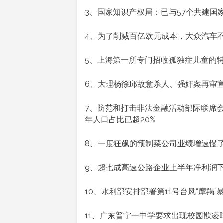
3、国家知识产权局：已与57个共建国
4、为了削减百亿欧元成本，大众汽车
5、上海第一所专门招收孤独症儿童的
6、大理杨徐邱故意杀人、强奸案再审
7、防范和打击非法金融活动部际联席
年人口占比已超20%
8、一度狂飙的预制菜公司业绩增速慢
9、超七成高速公路企业上半年净利润
10、水利部安排部署第11号台风“摩羯
11、广东普宁一中学要求出现校园欺凌