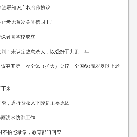
历
家签署知识产权合作协议
八
月
不止考虑首次关闭德国工厂
初
三，
特殊教育学校成立
工
作
宣判：未认定故意杀人，以强奸罪判刑十年
愉
快，
会议召开第一次全体（扩大）会议；全国60周岁及以上老
平
安
喜
了下来
乐
下滑，通行费收入下降是主要原因
”暴雨洪水防御工作
时不拍照录像，教育部门回应