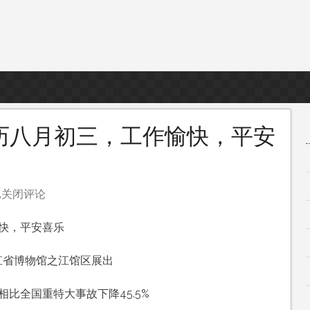
历八月初三，工作愉快，平安
已关闭评论
月
快，平安喜乐
日
星
江省博物馆之江馆区展出
期
四，
比全国重特大事故下降45.5%
农