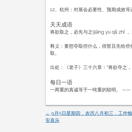
12、杭州：对展会必要性、预期成效
天天成语
将欲取之，必先与之(jiāng yù qǔ zhī ， bì 
释义：要想夺取些什么，得暂且先给些
取。
出处：《老子》三十六章：“将欲夺之，
每日一语
一两重的真诚等于一吨重的聪明。 ——
←
9月5日星期四，农历八月初三，工作
文
安喜乐
章