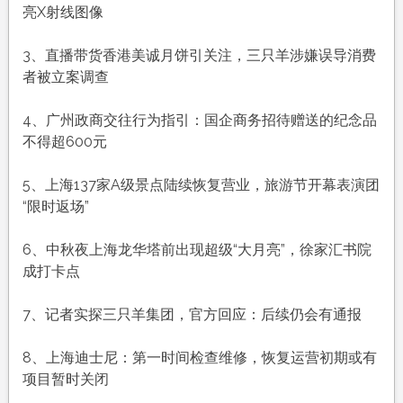
农
亮X射线图像
历
八
3、直播带货香港美诚月饼引关注，三只羊涉嫌误导消费
月
者被立案调查
十
六，
4、广州政商交往行为指引：国企商务招待赠送的纪念品
工
不得超600元
作
愉
5、上海137家A级景点陆续恢复营业，旅游节开幕表演团
快，
“限时返场”
平
安
6、中秋夜上海龙华塔前出现超级“大月亮”，徐家汇书院
喜
成打卡点
乐
7、记者实探三只羊集团，官方回应：后续仍会有通报
8、上海迪士尼：第一时间检查维修，恢复运营初期或有
项目暂时关闭