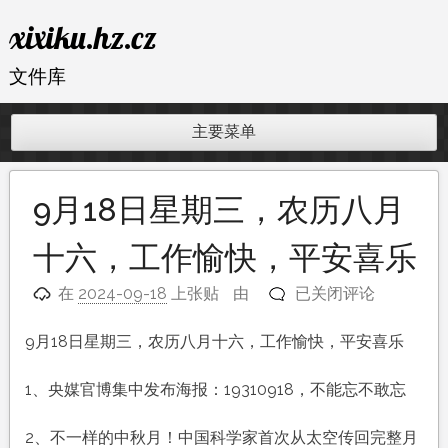
跳
xixiku.hz.cz
至
内
文件库
容
主要菜单
9月18日星期三，农历八月
十六，工作愉快，平安喜乐
9
在
2024-09-18
上张贴
由
已关闭评论
月
18
9月18日星期三，农历八月十六，工作愉快，平安喜乐
日
星
1、央媒官博集中发布海报：19310918，不能忘不敢忘
期
三，
2、不一样的中秋月！中国科学家首次从太空传回完整月