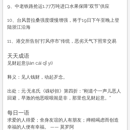
9、中老铁路抢运1.77万吨进口水果保障“双节”供应
10、台风普拉桑强度缓慢增强，将于19日下午至晚上登
陆浙江沿海
11、港交所告别“打风停市”传统，恶劣天气下照常交易
天天成语
见财起意(jiàn cái qǐ yì)
释义：见人钱财，动起歹念。
出处：元·无名氏《硃砂担》第四折：“刚道个一声儿恶人
回避，早激的他恶哏哏闹是非，那里也见财起意。”
每日一语
求爱的人得爱；舍身友谊的人有朋友；殚精竭虑而创造
幸福的人便有幸福。 —— 莫罗阿