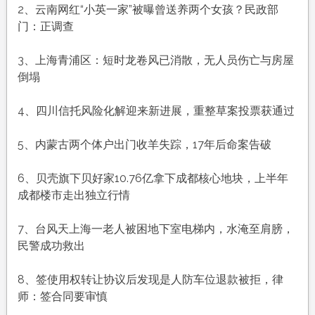
农
2、云南网红“小英一家”被曝曾送养两个女孩？民政部
历
门：正调查
八
月
3、上海青浦区：短时龙卷风已消散，无人员伤亡与房屋
十
倒塌
九，
周
4、四川信托风险化解迎来新进展，重整草案投票获通过
末
愉
5、内蒙古两个体户出门收羊失踪，17年后命案告破
快，
平
6、贝壳旗下贝好家10.76亿拿下成都核心地块，上半年
安
成都楼市走出独立行情
喜
乐
7、台风天上海一老人被困地下室电梯内，水淹至肩膀，
民警成功救出
8、签使用权转让协议后发现是人防车位退款被拒，律
师：签合同要审慎