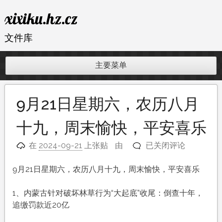
跳
xixiku.hz.cz
至
内
文件库
容
主要菜单
9月21日星期六，农历八月
十九，周末愉快，平安喜乐
9
在
2024-09-21
上张贴
由
已关闭评论
月
21
9月21日星期六，农历八月十九，周末愉快，平安喜乐
日
星
1、内蒙古针对破坏林草行为“大起底”收尾：倒查十年，
期
追缴罚款近20亿
六，