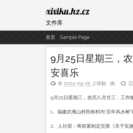
跳
xixiku.hz.cz
至
内
文件库
容
首页
Sample Page
9月25日星期三，
安喜乐
9
在
2024-09-25
上张贴
由
月
2
9月25日星期三，农历八月廿三，工作
日
星
1、福建武夷山村民称村内“百年风水树
期
三
2、人社部：将抓紧制定完善《关于实
农