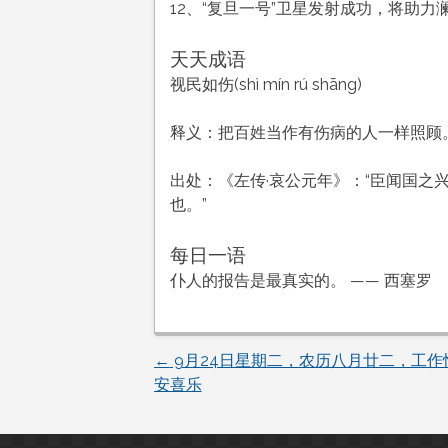
12、“复旦一号”卫星发射成功，将助
天天成语
视民如伤(shì mín rú shāng)
释义：把百姓当作有伤病的人一样照顾
出处：《左传·哀公元年》：“臣闻国之
也。”
每日一语
仆人的报告是最真实的。 —— 西塞罗
←
9月24日星期二，农历八月廿二，工作
文
安喜乐
章