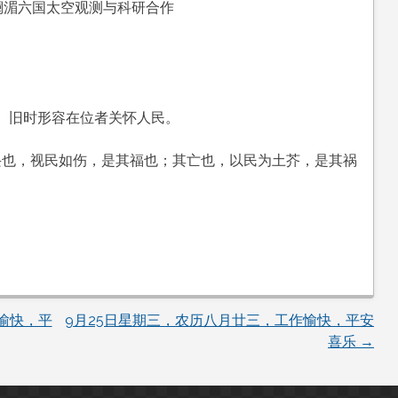
力澜湄六国太空观测与科研合作
。旧时形容在位者关怀人民。
兴也，视民如伤，是其福也；其亡也，以民为土芥，是其祸
愉快，平
9月25日星期三，农历八月廿三，工作愉快，平安
喜乐
→