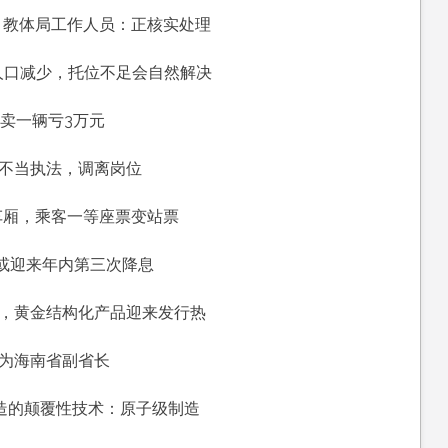
？教体局工作人员：正核实处理
人口减少，托位不足会自然解决
，
称卖一辆亏3万元
：不当执法，调离岗位
，
车厢，乘客一等座票变站票
月或迎来年内第三次降息
”，黄金结构化产品迎来发行热
前为海南省副省长
造的颠覆性技术：原子级制造