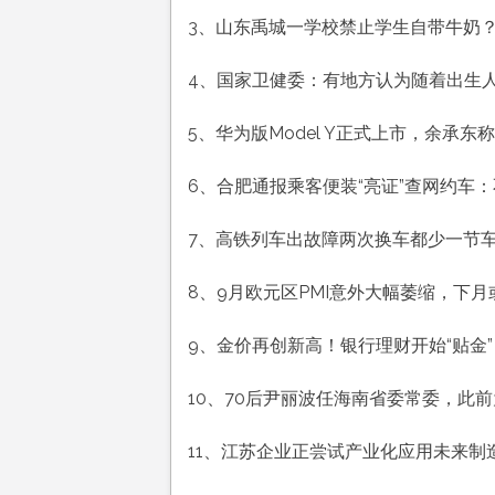
历
3、山东禹城一学校禁止学生自带牛奶
八
月
4、国家卫健委：有地方认为随着出生
廿
三
5、华为版Model Y正式上市，余承东
工
作
6、合肥通报乘客便装“亮证”查网约车
愉
快
7、高铁列车出故障两次换车都少一节
平
安
8、9月欧元区PMI意外大幅萎缩，下
喜
乐
9、金价再创新高！银行理财开始“贴金
10、70后尹丽波任海南省委常委，此
11、江苏企业正尝试产业化应用未来制