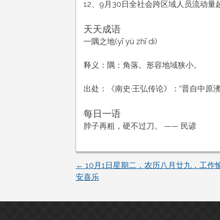
12、9月30日全社会跨区域人员流动量超
天天成语
一隅之地(yī yú zhī dì)
释义：隅：角落。形容地域狭小。
出处：《南史·王弘传论》：“晋自中原
每日一语
脖子再粗，硬不过刀。 —— 民谚
←
10月1日星期二，农历八月廿九，工作
文
安喜乐
章
导