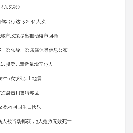
《东风破》
出行达15.26亿人次
，
线城市政策尽出推动楼市回稳
能、部领导、部属媒体等信息公布
，
涉拐卖儿童数量增至17人
发生6次3级以上地震
首次袭击贝鲁特城区
文祝福祖国生日快乐
伤人被当场抓获，3人抢救无效死亡