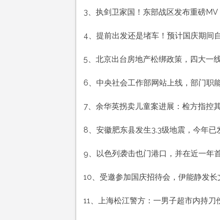
历
3、执剑卫家国！东部战区发布重磅MV
八
月
4、提前出发还是堵车！预计国庆期间自驾
三
十
5、北京出台房地产松绑政策，四大一
工
作
6、中央社会工作部网站上线，部门职
愉
快
7、余华英拐卖儿童案进展：检方指控其
平
安
8、安徽肥东县发生3.3级地震，今年已
喜
乐
9、以色列袭击也门港口，并在近一年
10、受邀参加国庆招待会，伊能静发长
11、上海松江警方：一男子超市内持刀