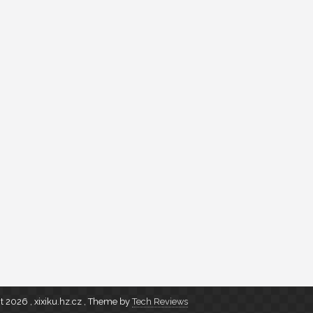
t 2026 , xixiku.hz.cz
,
Theme by
Tech Reviews