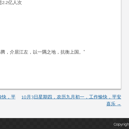
2.2亿人次
沸腾，介居江左，以一隅之地，抗衡上国。”
愉快，平
10月3日星期四，农历九月初一，工作愉快，平安
喜乐
→
Copyrigh