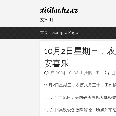
跳
xixiku.hz.cz
至
内
文件库
容
首页
Sample Page
10月2日星期三，
安喜乐
10
在
2024-10-02
上张贴
由
已
月
2
10月2日星期三，农历八月三十，工作
日
星
1、近半世纪后，美国码头再现大规模
期
三
2、郑州高铁设备故障解除，晚点列车
农