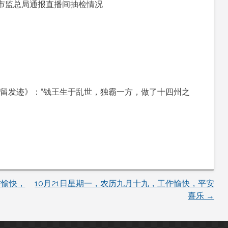
，市监总局通报直播间抽检情况
婆留发迹》：“钱王生于乱世，独霸一方，做了十四州之
作愉快，
10月21日星期一，农历九月十九，工作愉快，平安
喜乐
→