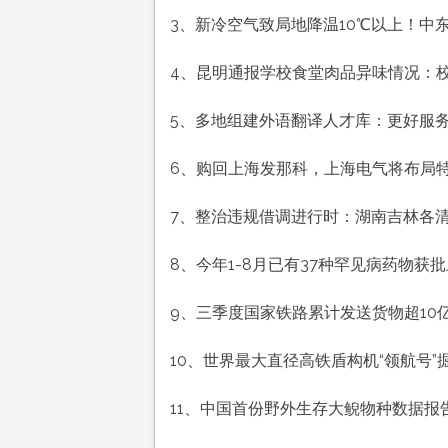
历
3、新冷空气致局地降温10℃以上！中
九
月
4、昆明通报学校食堂肉品异味情况：校
十
九
5、多地组建外语翻译人才库：更好服
工
作
6、购回上海发那科，上海电气将布局
愉
快
7、整治违规借调进行时：湖南吉林各清
平
安
8、今年1-8月已有37种罕见病药物获
喜
乐
9、三季度国家铁路累计发送货物超10
10、世界最大直径高铁盾构机“领航号”掘
11、中国首份野外生存大鲵物种数据报