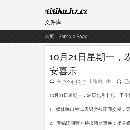
跳
xixiku.hz.cz
至
内
文件库
容
首页
Sample Page
10月21日星期一
安喜乐
10
在
2024-10-21
上张贴
由
已
月
21
10月21日星期一，农历九月十九，工
日
星
1、媒体曝出生14天男婴被夜间交易，
期
一
2、无锡江阴警方通报贩婴事件：相关
农