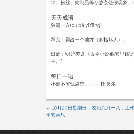
12、粉丝、肉制品等存掺杂使假现象
天天成语
独霸一方(dú bà yī fāng)
释义：霸占一个地方（多指坏人）。
出处：明·冯梦龙《古今小说·临安里钱
主。”
每日一语
小处不省钱袋空。 —— 托·莫尔
←
10月20日星期日，农历九月十八，工
文
平安喜乐
章