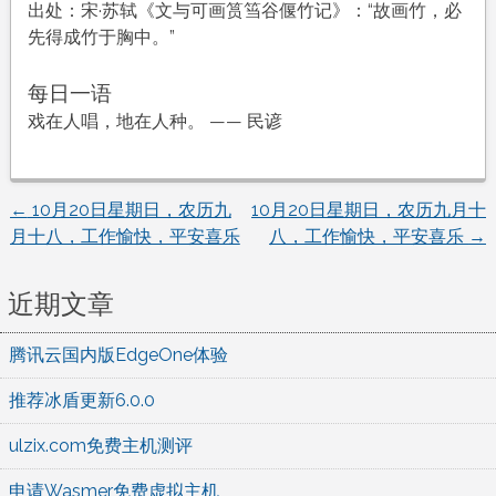
出处：宋·苏轼《文与可画筼筜谷偃竹记》：“故画竹，必
先得成竹于胸中。”
每日一语
戏在人唱，地在人种。 —— 民谚
←
10月20日星期日，农历九
10月20日星期日，农历九月十
文
月十八，工作愉快，平安喜乐
八，工作愉快，平安喜乐
→
章
近期文章
导
腾讯云国内版EdgeOne体验
航
推荐冰盾更新6.0.0
ulzix.com免费主机测评
申请Wasmer免费虚拟主机