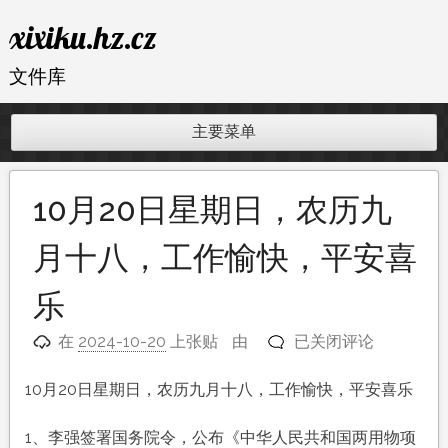
跳
xixiku.hz.cz
至
内
文件库
容
主要菜单
10月20日星期日，农历九
月十八，工作愉快，平安喜
乐
10
在
2024-10-20
上张贴
由
已关闭评论
月
20
10月20日星期日，农历九月十八，工作愉快，平安喜乐
日
星
1、李强签署国务院令，公布《中华人民共和国两用物项