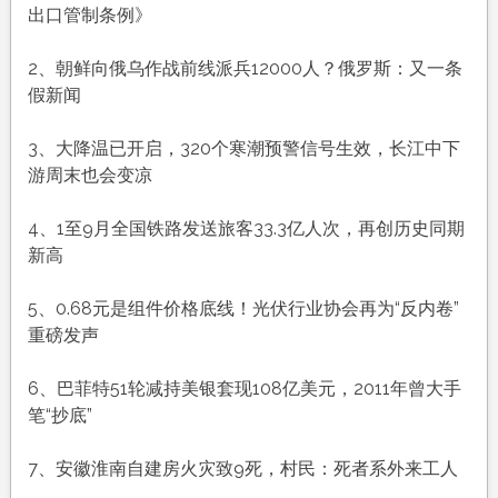
期
出口管制条例》
日，
农
2、朝鲜向俄乌作战前线派兵12000人？俄罗斯：又一条
历
假新闻
九
月
3、大降温已开启，320个寒潮预警信号生效，长江中下
十
游周末也会变凉
八，
工
4、1至9月全国铁路发送旅客33.3亿人次，再创历史同期
作
新高
愉
快，
5、0.68元是组件价格底线！光伏行业协会再为“反内卷”
平
重磅发声
安
喜
6、巴菲特51轮减持美银套现108亿美元，2011年曾大手
乐
笔“抄底”
7、安徽淮南自建房火灾致9死，村民：死者系外来工人