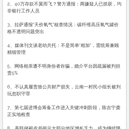
农
2、40万存款不翼而飞？警方通报：两嫌疑人已抓获，均
历
非银行工作人员
九
月
3、拉萨通报“天价氧气”核查情况：碳纤维高压氧气罐价
廿
格不透明问题突出
三，
工
4、媒体刊文谈老幼共托：不是简单“相加”，需统筹兼顾
作
精细管理
愉
快，
5、网络相亲遭不明身份者诈骗，婚介平台因疏漏被判担
平
责5%
安
喜
6、不认真履责致公共财产损失，云南一村民小组长被判
乐
玩忽职守罪
7、第七届进博会筹备工作进入关键冲刺阶段，陈吉宁龚
正实地检查
8、美联储褐皮书揭示大部分地区增长乏力，或为继续降