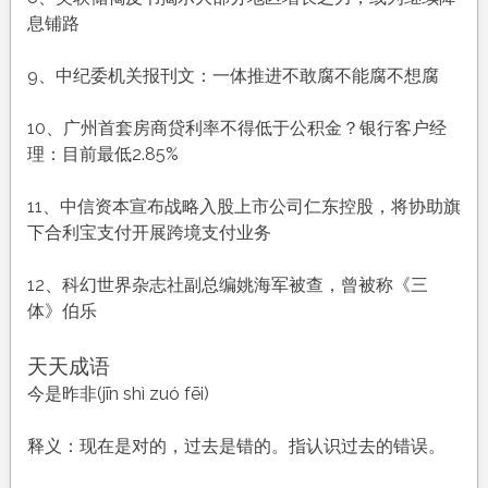
息铺路
9、中纪委机关报刊文：一体推进不敢腐不能腐不想腐
10、广州首套房商贷利率不得低于公积金？银行客户经
理：目前最低2.85%
11、中信资本宣布战略入股上市公司仁东控股，将协助旗
下合利宝支付开展跨境支付业务
12、科幻世界杂志社副总编姚海军被查，曾被称《三
体》伯乐
天天成语
今是昨非(jīn shì zuó fēi)
释义：现在是对的，过去是错的。指认识过去的错误。