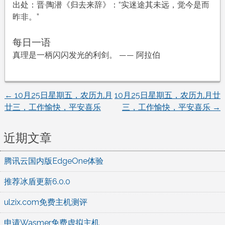
出处：晋·陶潜《归去来辞》：“实迷途其未远，觉今是而
昨非。”
每日一语
真理是一柄闪闪发光的利剑。 —— 阿拉伯
←
10月25日星期五，农历九月
10月25日星期五，农历九月廿
文
廿三，工作愉快，平安喜乐
三，工作愉快，平安喜乐
→
章
近期文章
导
腾讯云国内版EdgeOne体验
航
推荐冰盾更新6.0.0
ulzix.com免费主机测评
申请Wasmer免费虚拟主机