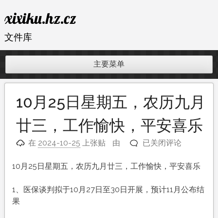
跳
xixiku.hz.cz
至
内
文件库
容
主要菜单
10月25日星期五，农历九月
廿三，工作愉快，平安喜乐
10
在
2024-10-25
上张贴
由
已关闭评论
月
25
10月25日星期五，农历九月廿三，工作愉快，平安喜乐
日
星
1、医保谈判拟于10月27日至30日开展，预计11月公布结
期
果
五，