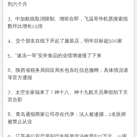
农
刑六个月
历
九
3、中加航线取消限制、增班在即，飞温哥华机票搜索指
月
数环比增长1.5倍
廿
九，
4、交个朋友在线下开起了服装店，明年目标超500家
工
作
5、“速冻一哥”安井食品的业绩增速慢了下来
愉
快，
6、陕西省税务局回应局长包东红信息撤网：具体情况请
平
等官方通报
安
喜
7、太空全家福来了！神十八、神十九航天员乘组拍下天
乐
宫合影
8、青岛通报两家公司存在代孕：法人被逮捕，2名医师
被禁止从业
9、江苏省公安厅原副厅长陈旭非法收受822万元，一审