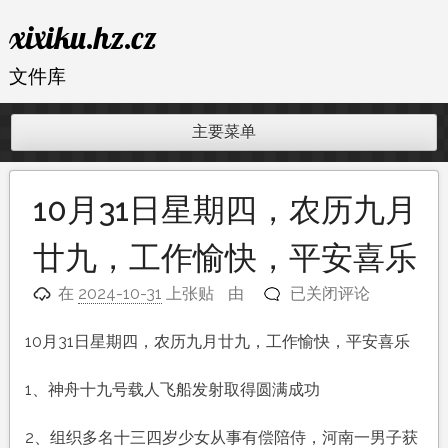
跳
xixiku.hz.cz
至
内
文件库
容
主要菜单
10月31日星期四，农历九月
廿九，工作愉快，平安喜乐
10
在
2024-10-31
上张贴
由
已关闭评论
月
31
10月31日星期四，农历九月廿九，工作愉快，平安喜乐
日
星
1、神舟十九号载人飞船发射取得圆满成功
期
四，
2、组织多名十三四岁少女从事有偿陪侍，河南一男子获