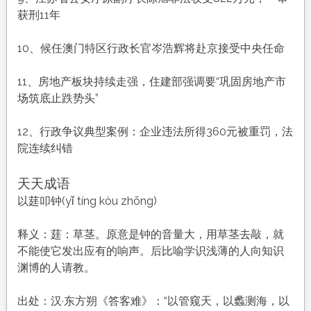
获刑11年
10、候任澳门特区行政长官岑浩辉将赴京接受中央任命
11、房地产板块持续走强，住建部强调要“巩固房地产市
场筑底止跌势头”
12、行政争议典型案例：企业违法所得360元被重罚，法
院连续纠错
天天成语
以莛叩钟(yǐ tíng kòu zhōng)
释义：莛：草茎。原意是钟的音量大，用草茎去敲，就
不能使它发出应有的响声。后比喻学识浅薄的人向知识
渊博的人请教。
出处：汉·东方朔《答客难》：“以管窥天，以蠡测海，以