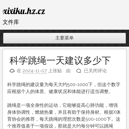
跳
xixiku.hz.cz
至
内
文件库
容
主要菜单
科学跳绳一天建议多少下
科
在
2024-11-07
上张贴
由
已关闭评论
学
跳
科学跳绳的建议量为每天大约500-1000下，但这个数字
绳
应根据个人的体质、健康状况和体能进行适当调整。
一
天
跳绳是一项全身性的运动，它能够提高心肺功能，增强
建
身体协调性，燃烧热量，并且有助于保持身材。根据X体
议
育协会的推荐，每天跳绳的理想次数是500-1000下。这
多
个推荐值基于一项假设，那就是大约每分钟可以跳绳