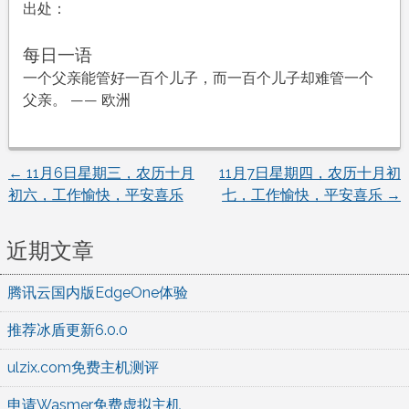
出处：
每日一语
一个父亲能管好一百个儿子，而一百个儿子却难管一个
父亲。 —— 欧洲
←
11月6日星期三，农历十月
11月7日星期四，农历十月初
文
初六，工作愉快，平安喜乐
七，工作愉快，平安喜乐
→
章
近期文章
导
腾讯云国内版EdgeOne体验
航
推荐冰盾更新6.0.0
ulzix.com免费主机测评
申请Wasmer免费虚拟主机