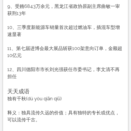
9、受贿6843万余元，黑龙江省政协原副主席曲敏一审
获刑13年
10、三季度新能源车销量首次超过燃油车，插混车型增
速显著
11、第七届进博会最大展品斩获100架意向订单，金额超
10亿元
12、四川德阳市市长刘光强获任市委书记，李文清不再
担任
天天成语
独有千秋(dú yòu qiān qiū)
释义：独具流传久远的价值；具有独特的专长或优点，
可以流传千古。