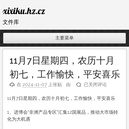
跳
xixiku.hz.cz
至
内
文件库
容
主要菜单
11月7日星期四，农历十月
初七，工作愉快，平安喜乐
11
在
2024-11-07
上张贴
由
已关闭评论
月
7
11月7日星期四，农历十月初七，工作愉快，平安喜乐
日
星
1、进博会“非洲产品专区”汇集12国展品，推动大市场转
期
化为大机遇
四，