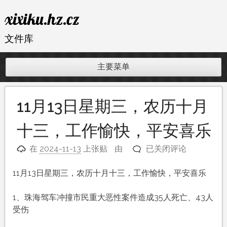
跳
xixiku.hz.cz
至
内
文件库
容
主要菜单
11月13日星期三，农历十月
十三，工作愉快，平安喜乐
11
在
2024-11-13
上张贴
由
已关闭评论
月
13
11月13日星期三，农历十月十三，工作愉快，平安喜乐
日
星
1、珠海驾车冲撞市民重大恶性案件造成35人死亡、43人
期
受伤
三，