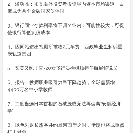
农
2、潘功胜：拓宽境外投资者投资境内资本市场渠道；白
历
俄成为首个金砖国家伙伴国
十
月
3、银行同业存款利率将下调？业内：可能性较大，可促
十
使银行降低负债成本
三，
工
4、因同站进出找厕所被收2元车费，西政毕业生起诉重
作
庆轨道集团
愉
快，
5、又美又飒！直-20女飞行员徐枫灿担任航展解说员
平
安
6、报告：教师职业吸引力呈下降趋势，全球需新增
喜
4400万名中小学教师
乐
7、二度当选日本首相的石破茂或无法再偏离“安倍经济
学”
8、以色列财长想吞并约旦河西岸之时，伊朗也将成重点
打击对象