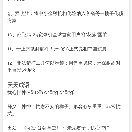
9、潘功胜：将中小金融机构化险纳入各省份一揽子化债
方案
10、商飞C929宽体机全球首家用户将“花落”国航
11、一上来就翻筋斗！歼-35A正式亮相中国航展
12、非法猎捕工具何以难禁：网售更隐秘，环保组织对
平台发起诉讼
天天成语
忧心忡忡(yōu xīn chōng chōng)
释义：忡忡：忧虑不安的样子。形容心事重重，非常忧
愁。
出处：《诗经·召南·草虫》：“未见君子，忧心忡忡。”