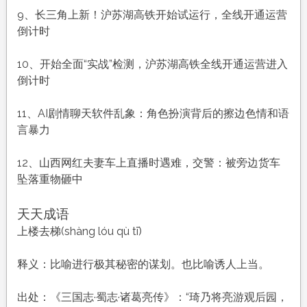
9、长三角上新！沪苏湖高铁开始试运行，全线开通运营
倒计时
10、开始全面“实战”检测，沪苏湖高铁全线开通运营进入
倒计时
11、AI剧情聊天软件乱象：角色扮演背后的擦边色情和语
言暴力
12、山西网红夫妻车上直播时遇难，交警：被旁边货车
坠落重物砸中
天天成语
上楼去梯(shàng lóu qù tī)
释义：比喻进行极其秘密的谋划。也比喻诱人上当。
出处：《三国志·蜀志·诸葛亮传》：“琦乃将亮游观后园，