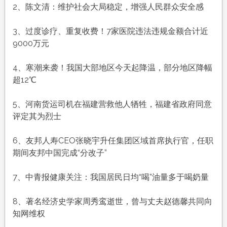
农
2、陈文清：维护社会大局稳定，增强人民群众安全感
历
十
3、过度诊疗、重复收费！7家医院违法违规金额合计近
月
9000万元
廿
四，
4、寒潮来袭！我国大部地区今天起降温，部分地区降幅
工
超12℃
作
愉
5、河南货运司机在福建营救他人牺牲，福建省政府同意
快，
评定其为烈士
平
安
6、友邦人寿CEO张晓宇升任集团区域首席执行官，任职
喜
期间友邦中国完成“分改子”
乐
7、中青报健康关注：我国居民日均“喝”油量多于喝奶量
8、著名经济史学家周秀鸾逝世，曾与丈夫赵德馨共同向
知网维权