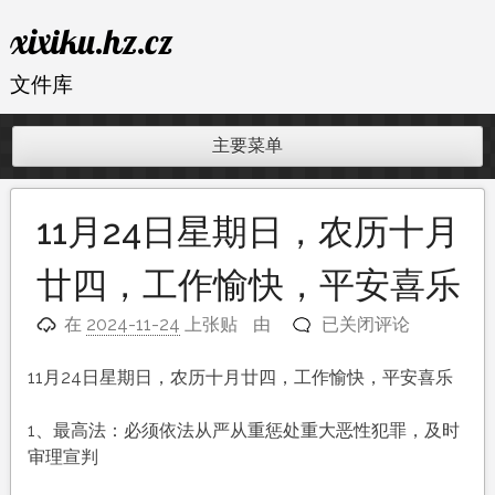
跳
xixiku.hz.cz
至
内
文件库
容
主要菜单
11月24日星期日，农历十月
廿四，工作愉快，平安喜乐
11
在
2024-11-24
上张贴
由
已关闭评论
月
24
11月24日星期日，农历十月廿四，工作愉快，平安喜乐
日
星
1、最高法：必须依法从严从重惩处重大恶性犯罪，及时
期
审理宣判
日，