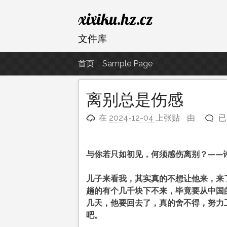
跳
xixiku.hz.cz
至
内
文件库
容
首页
Sample Page
离别总是伤感
离
在
2024-12-04
上张贴
由
已
别
总
是
与你若只如初见，何须感伤离别？——
伤
感
儿子来看我，其实真的不想让他来，来
趟的有个几千块下不来，毕竟要从中国
几天，他要回去了，真的舍不得，努力
吧。