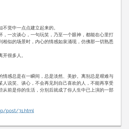
知不觉中一点点建立起来的。
怀，一次谈心，一句玩笑，乃至一个眼神，都能在心里打
到相似的场景时，内心的情感如泉涌现，仿佛那一切熟悉
。
离开很多人。
的情感总是在一瞬间，总是淡然、美妙。离别总是艰难与
某人说笑、谈心，不会再见到自己喜欢的人，不能再享受
些从前是你的生活，分别后就成了你人生中已上演的一部
hp/post/31.html