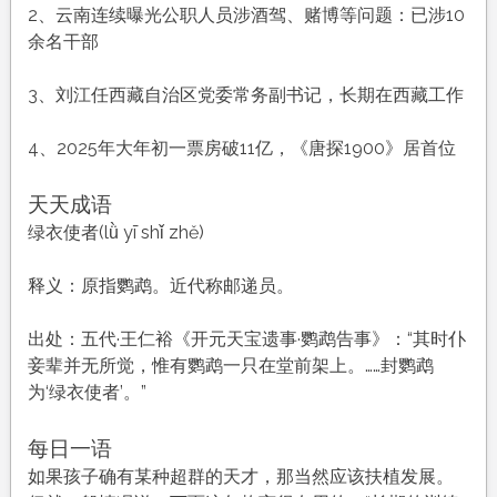
农
2、云南连续曝光公职人员涉酒驾、赌博等问题：已涉10
历
余名干部
正
月
3、刘江任西藏自治区党委常务副书记，长期在西藏工作
初
二，
4、2025年大年初一票房破11亿，《唐探1900》居首位
工
作
天天成语
愉
绿衣使者(lǜ yī shǐ zhě)
快，
平
释义：原指鹦鹉。近代称邮递员。
安
喜
出处：五代·王仁裕《开元天宝遗事·鹦鹉告事》：“其时仆
乐
妾辈并无所觉，惟有鹦鹉一只在堂前架上。……封鹦鹉
为‘绿衣使者’。”
每日一语
如果孩子确有某种超群的天才，那当然应该扶植发展。