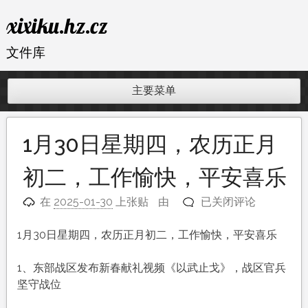
跳
xixiku.hz.cz
至
内
文件库
容
主要菜单
1月30日星期四，农历正月
初二，工作愉快，平安喜乐
1
在
2025-01-30
上张贴
由
已关闭评论
月
30
1月30日星期四，农历正月初二，工作愉快，平安喜乐
日
星
1、东部战区发布新春献礼视频《以武止戈》，战区官兵
期
坚守战位
四，