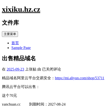
跳
xixiku.hz.cz
至
内
文件库
容
主要菜单
首页
Sample Page
出售精品域名
出
在
2025-09-23
上张贴
由
已关闭评论
售
精品域名阿里云平台交易安全：
https://mi.aliyun.com/shop/53711
精
品
腾讯云平台可以出售：
域
名
这个70元
yanchuan.cc 到期时间：2027-08-24